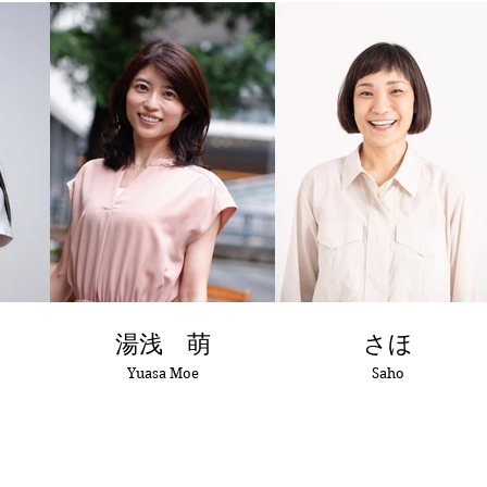
湯浅 萌
さほ
Yuasa Moe
Saho