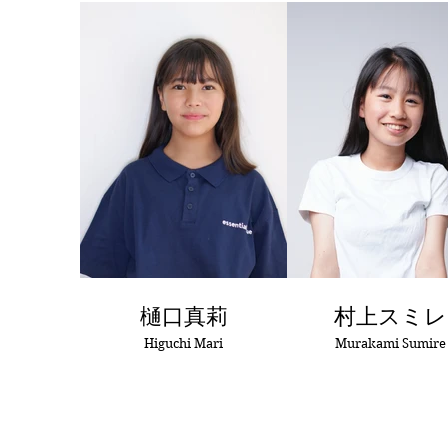
樋口真莉
村上スミレ
Higuchi Mari
Murakami Sumire