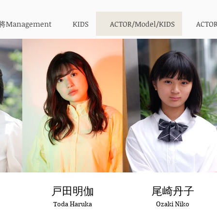
Management
KIDS
ACTOR/Model/KIDS
ACTO
戸田明伽
尾崎丹子
Toda Haruka
Ozaki Niko