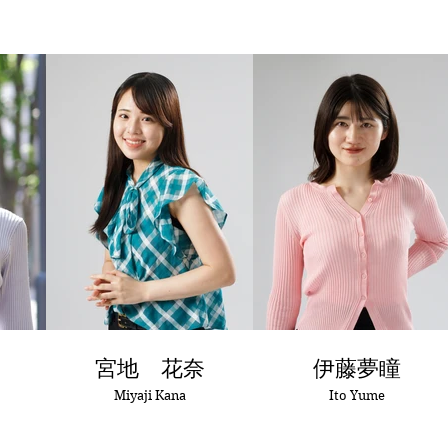
宮地 花奈
伊藤夢瞳
Miyaji Kana
Ito Yume