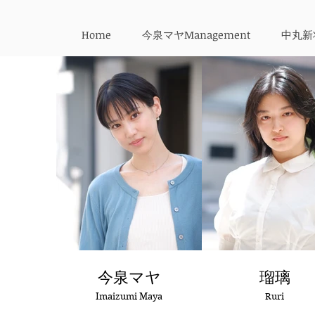
Home
今泉マヤManagement
中丸新将
今泉マヤ
瑠璃
Imaizumi Maya
Ruri