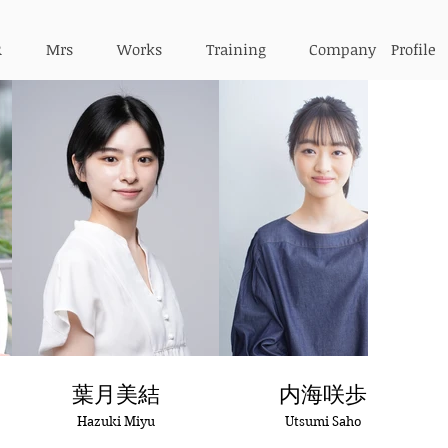
R
Mrs
Works
Training
Company Profile
葉月美結
内海咲歩
Hazuki Miyu
Utsumi Saho