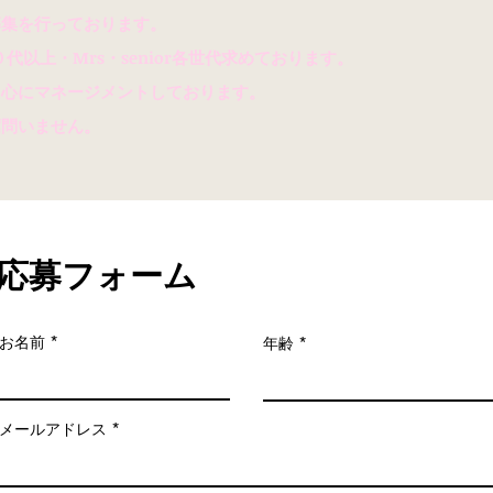
集を行っております
。
０代以上・Mrs・senior各世代求めております。
心にマネージメントしております。
薦問いません。
応募フォーム
お名前
年齢
メールアドレス