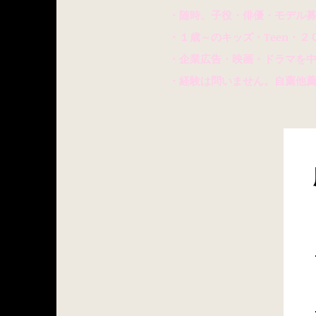
・随時、子役・俳優・モデル募
​ ・１歳～のキッズ・Teen・２
・企業広告・映画・ドラマを中
​ ・経験は問いません。自薦他