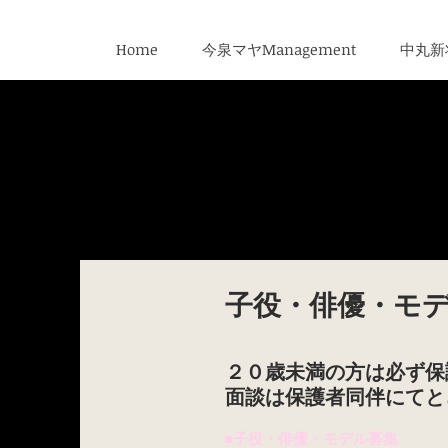
Home
今泉マヤManagement
中丸新将
​子役・俳優・モ
​２０歳未満の方は必ず
面談は保護者同伴にてと
■子役・俳優・モデル募集