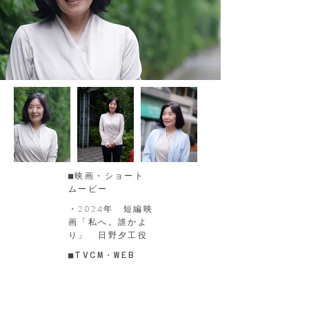
■映画・ショート
ムービー
​・2024年 短編映
画「私へ。誰かよ
り」 日野夕工役
■TVCM・WEB
​・
■ドラマ